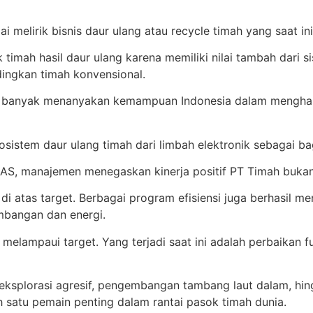
ai melirik bisnis daur ulang atau recycle timah yang saat 
imah hasil daur ulang karena memiliki nilai tambah dari sis
ingkan timah konvensional.
u banyak menanyakan kemampuan Indonesia dalam menghasilk
stem daur ulang timah dari limbah elektronik sebagai bagi
AS, manajemen menegaskan kinerja positif PT Timah bukan 
di atas target. Berbagai program efisiensi juga berhasil m
mbangan dan energi.
elampaui target. Yang terjadi saat ini adalah perbaikan f
eksplorasi agresif, pengembangan tambang laut dalam, hing
h satu pemain penting dalam rantai pasok timah dunia.