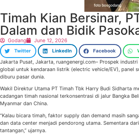
Timah Kian Bersinar, 
Dalam dan Bidik Pasoka
Godang
June 12, 2026
Twitter
LinkedIn
Facebook
Jakarta Pusat, Jakarta, ruangenergi.com– Prospek industr
global untuk kendaraan listrik (electric vehicle/EV), panel 
diburu pasar dunia.
Wakil Direktur Utama PT Timah Tbk Harry Budi Sidharta m
cadangan timah nasional terkonsentrasi di jalur Bangka B
Myanmar dan China.
“Kalau bicara timah, faktor supply dan demand masih sangat
dan data center menjadi pendorong utama. Sementara dari
tantangan,” ujarnya.