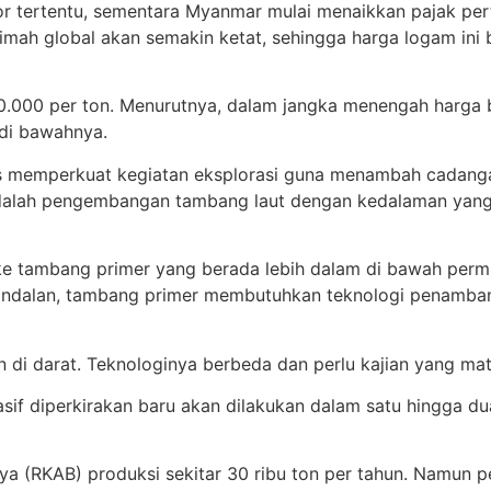
or tertentu, sementara Myanmar mulai menaikkan pajak pe
mah global akan semakin ketat, sehingga harga logam ini 
$50.000 per ton. Menurutnya, dalam jangka menengah harga
 di bawahnya.
kus memperkuat kegiatan eksplorasi guna menambah cadan
i adalah pengembangan tambang laut dengan kedalaman yang
 ke tambang primer yang berada lebih dalam di bawah perm
 andalan, tambang primer membutuhkan teknologi penamba
n di darat. Teknologinya berbeda dan perlu kajian yang ma
f diperkirakan baru akan dilakukan dalam satu hingga dua
iaya (RKAB) produksi sekitar 30 ribu ton per tahun. Nam