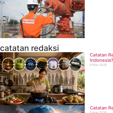
catatan redaksi
Catatan Re
Indonesia
9 May 2026
Catatan Re
8 April 2026