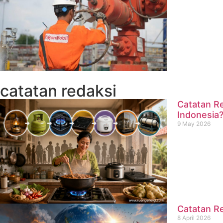
catatan redaksi
Catatan Re
Indonesia
9 May 2026
Catatan Re
8 April 2026