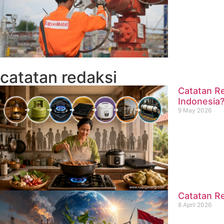
catatan redaksi
Catatan Re
Indonesia
9 May 2026
Catatan Re
8 April 2026