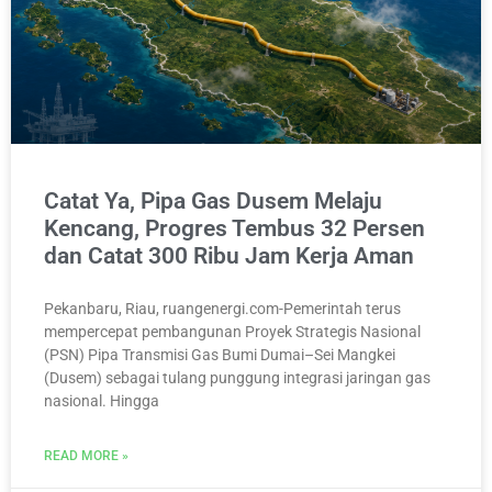
Catat Ya, Pipa Gas Dusem Melaju
Kencang, Progres Tembus 32 Persen
dan Catat 300 Ribu Jam Kerja Aman
Pekanbaru, Riau, ruangenergi.com-Pemerintah terus
mempercepat pembangunan Proyek Strategis Nasional
(PSN) Pipa Transmisi Gas Bumi Dumai–Sei Mangkei
(Dusem) sebagai tulang punggung integrasi jaringan gas
nasional. Hingga
READ MORE »