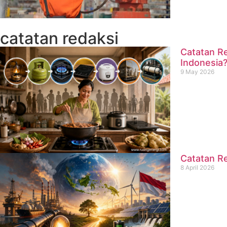
catatan redaksi
Catatan Re
Indonesia
9 May 2026
Catatan Re
8 April 2026