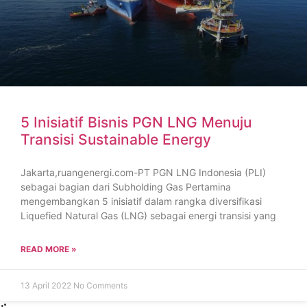
5 Inisiatif Bisnis PGN LNG Menuju
Transisi Sustainable Energy
Jakarta,ruangenergi.com-PT PGN LNG Indonesia (PLI)
sebagai bagian dari Subholding Gas Pertamina
mengembangkan 5 inisiatif dalam rangka diversifikasi
Liquefied Natural Gas (LNG) sebagai energi transisi yang
READ MORE »
13 April 2022
No Comments