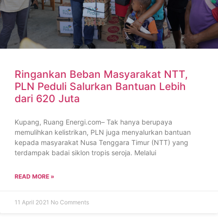
Ringankan Beban Masyarakat NTT,
PLN Peduli Salurkan Bantuan Lebih
dari 620 Juta
Kupang, Ruang Energi.com– Tak hanya berupaya
memulihkan kelistrikan, PLN juga menyalurkan bantuan
kepada masyarakat Nusa Tenggara Timur (NTT) yang
terdampak badai siklon tropis seroja. Melalui
READ MORE »
11 April 2021
No Comments