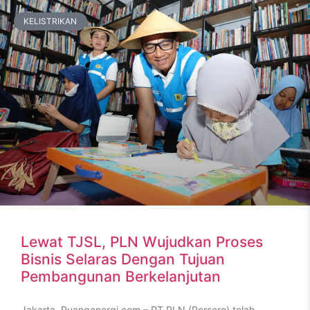
KELISTRIKAN
Lewat TJSL, PLN Wujudkan Proses
Bisnis Selaras Dengan Tujuan
Pembangunan Berkelanjutan
Jakarta, Ruangenergi.com – PT PLN (Persero) telah