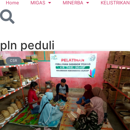
Home
MIGAS
MINERBA
KELISTRIKAN
pln peduli
CSR