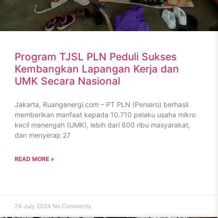
Program TJSL PLN Peduli Sukses
Kembangkan Lapangan Kerja dan
UMK Secara Nasional
Jakarta, Ruangenergi.com – PT PLN (Persero) berhasil
memberikan manfaat kepada 10.710 pelaku usaha mikro
kecil menengah (UMK), lebih dari 600 ribu masyarakat,
dan menyerap 27
READ MORE »
24 July 2024
No Comments