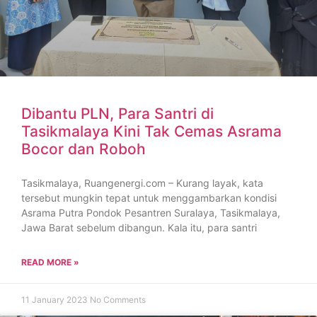
Dibantu PLN, Para Santri di
Tasikmalaya Kini Tak Cemas Asrama
Bocor dan Roboh
Tasikmalaya, Ruangenergi.com – Kurang layak, kata
tersebut mungkin tepat untuk menggambarkan kondisi
Asrama Putra Pondok Pesantren Suralaya, Tasikmalaya,
Jawa Barat sebelum dibangun. Kala itu, para santri
READ MORE »
11 January 2023
No Comments