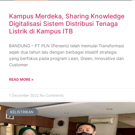
Kampus Merdeka, Sharing Knowledge
Digitalisasi Sistem Distribusi Tenaga
Listrik di Kampus ITB
BANDUNG – PT PLN (Persero) telah memulai Transformasi
sejak dua tahun lalu dengan berbagai inisiatif strategis
yang berfokus pada program Lean, Green, Innovative dan
Customer
READ MORE »
1 December 2022
No Comments
KELISTRIKAN