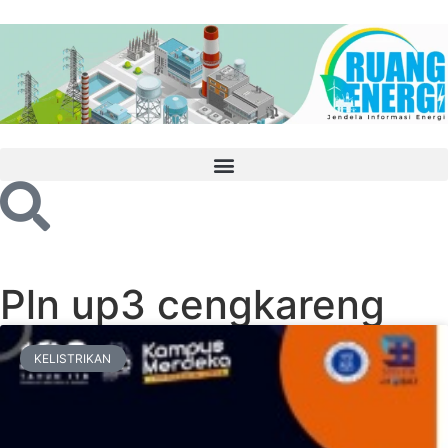
Pln up3 cengkareng
KELISTRIKAN