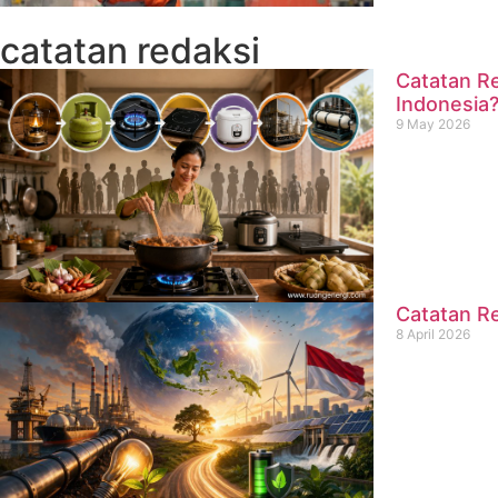
catatan redaksi
Catatan Re
Indonesia
9 May 2026
Catatan Re
8 April 2026