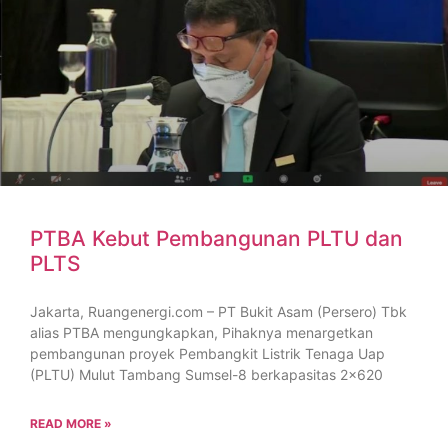
PTBA Kebut Pembangunan PLTU dan
PLTS
Jakarta, Ruangenergi.com – PT Bukit Asam (Persero) Tbk
alias PTBA mengungkapkan, Pihaknya menargetkan
pembangunan proyek Pembangkit Listrik Tenaga Uap
(PLTU) Mulut Tambang Sumsel-8 berkapasitas 2×620
READ MORE »