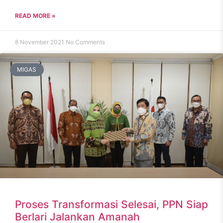
READ MORE »
8 November 2021
No Comments
MIGAS
Proses Transformasi Selesai, PPN Siap
Berlari Jalankan Amanah