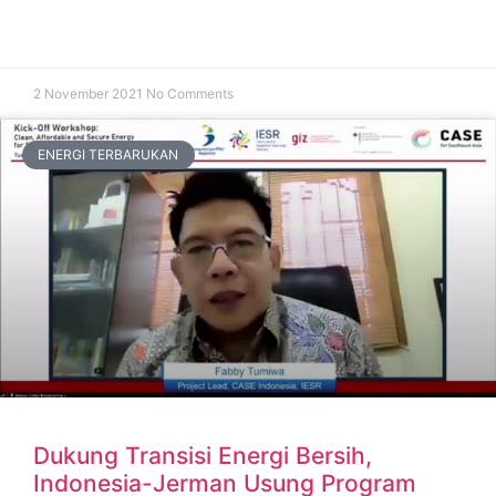
2 November 2021
No Comments
ENERGI TERBARUKAN
Dukung Transisi Energi Bersih,
Indonesia-Jerman Usung Program