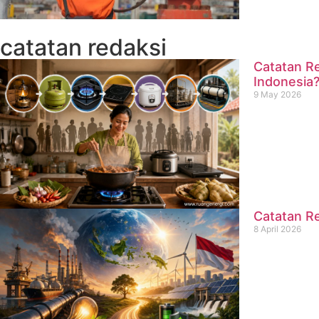
catatan redaksi
Catatan Re
Indonesia
9 May 2026
Catatan Re
8 April 2026