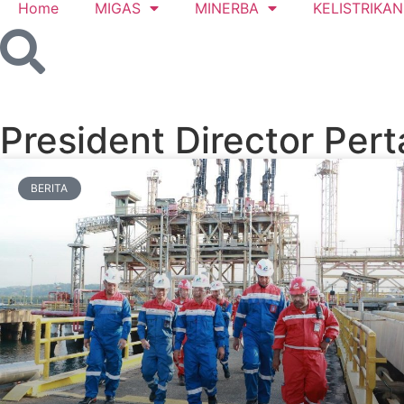
Home
MIGAS
MINERBA
KELISTRIKAN
President Director Per
BERITA