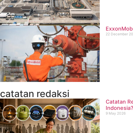
ExxonMobil
22 December 2
catatan redaksi
Catatan Re
Indonesia
9 May 2026