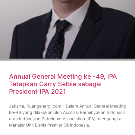
Annual General Meeting ke -49, IPA
Tetapkan Garry Selbie sebagai
President IPA 2021
Jakarta, Ruangenergi.com – Dalam Annual General Meeting
ke-49 yang dilakukan oleh Asosiasi Perminyakan Indonesia
atau Indonesian Petroleum Association (IPA), mengangkat
Manajer Unit Bisnis Premier Oil Indonesia,