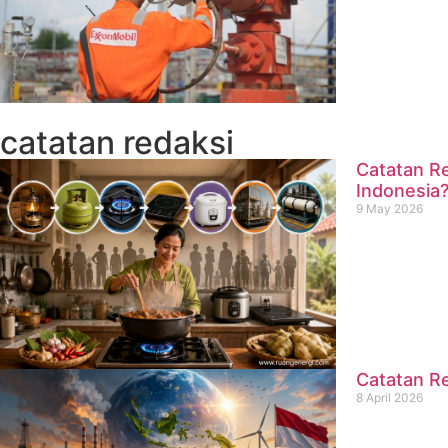
catatan redaksi
Catatan Re
Indonesia
9 May 2026
Catatan Re
8 April 2026