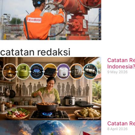
catatan redaksi
Catatan Re
Indonesia
9 May 2026
Catatan Re
8 April 2026