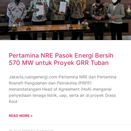
Pertamina NRE Pasok Energi Bersih
570 MW untuk Proyek GRR Tuban
Jakarta,ruangenergi.com-Pertamina NRE dan Pertamina
Rosneft Pengolahan dan Petrokimia (PRPP)
menandatangani Head of Agreement (HoA) mengenai
penyediaan tenaga listrik, uap, serta air di proyek Grass
Root
READ MORE »