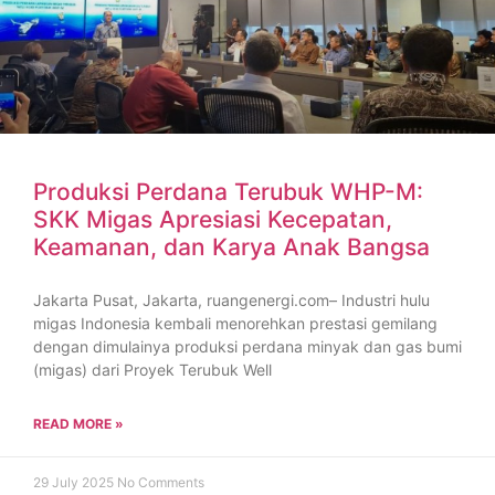
Produksi Perdana Terubuk WHP-M:
SKK Migas Apresiasi Kecepatan,
Keamanan, dan Karya Anak Bangsa
Jakarta Pusat, Jakarta, ruangenergi.com– Industri hulu
migas Indonesia kembali menorehkan prestasi gemilang
dengan dimulainya produksi perdana minyak dan gas bumi
(migas) dari Proyek Terubuk Well
READ MORE »
29 July 2025
No Comments