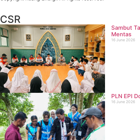
CSR
Sambut Ta
Mentas
16 June 2026
PLN EPI D
16 June 2026