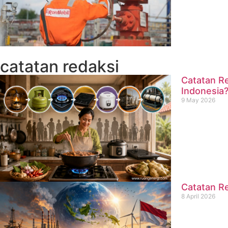
catatan redaksi
Catatan Re
Indonesia
9 May 2026
Catatan Re
8 April 2026