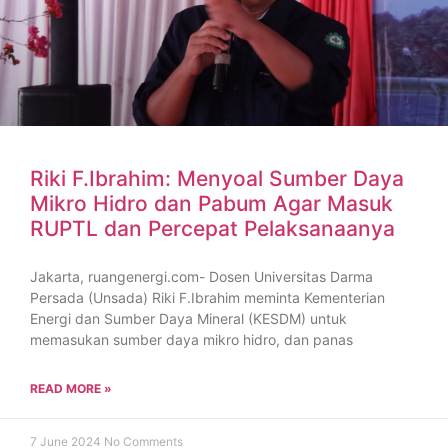
Riki F.Ibrahim: Menyoal Sumber Daya
Mikro Hidro dan Pabum Agar Masuk
RUPTL dan Percepat Pelaksanaanya
Jakarta, ruangenergi.com- Dosen Universitas Darma
Persada (Unsada) Riki F.Ibrahim meminta Kementerian
Energi dan Sumber Daya Mineral (KESDM) untuk
memasukan sumber daya mikro hidro, dan panas
READ MORE »
7 June 2024
No Comments