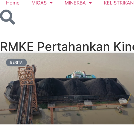
Home
MIGAS
MINERBA
KELISTRIKAN
RMKE Pertahankan Kine
BERITA