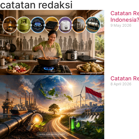
catatan redaksi
Catatan Re
Indonesia
9 May 2026
Catatan Re
8 April 2026