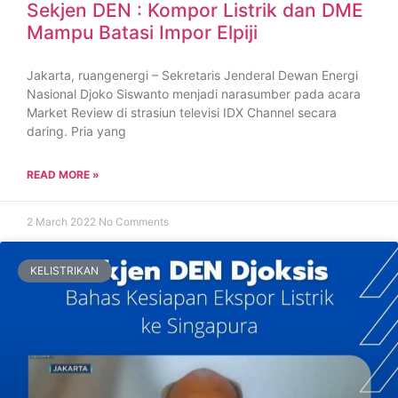
Sekjen DEN : Kompor Listrik dan DME
Mampu Batasi Impor Elpiji
Jakarta, ruangenergi – Sekretaris Jenderal Dewan Energi
Nasional Djoko Siswanto menjadi narasumber pada acara
Market Review di strasiun televisi IDX Channel secara
daring. Pria yang
READ MORE »
2 March 2022
No Comments
KELISTRIKAN