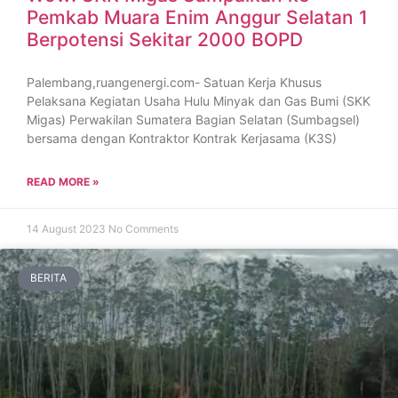
Pemkab Muara Enim Anggur Selatan 1
Berpotensi Sekitar 2000 BOPD
Palembang,ruangenergi.com- Satuan Kerja Khusus
Pelaksana Kegiatan Usaha Hulu Minyak dan Gas Bumi (SKK
Migas) Perwakilan Sumatera Bagian Selatan (Sumbagsel)
bersama dengan Kontraktor Kontrak Kerjasama (K3S)
READ MORE »
14 August 2023
No Comments
BERITA