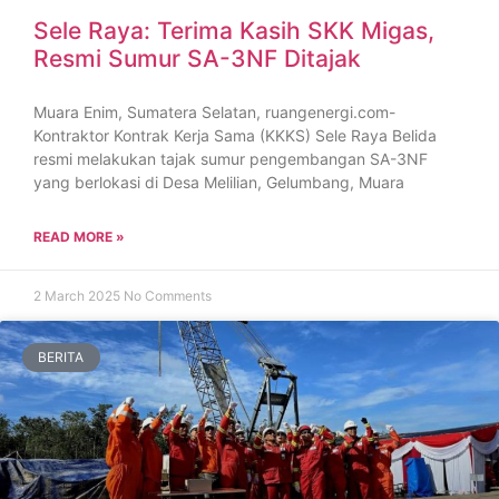
Sele Raya: Terima Kasih SKK Migas,
Resmi Sumur SA-3NF Ditajak
Muara Enim, Sumatera Selatan, ruangenergi.com-
Kontraktor Kontrak Kerja Sama (KKKS) Sele Raya Belida
resmi melakukan tajak sumur pengembangan SA-3NF
yang berlokasi di Desa Melilian, Gelumbang, Muara
READ MORE »
2 March 2025
No Comments
BERITA