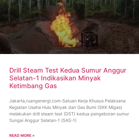
Drill Steam Test Kedua Sumur Anggur
Selatan-1 Indikasikan Minyak
Ketimbang Gas
Jakarta,ruangenergi.com-Satuan Kerja Khusus Pelaksana
Kegiatan Usaha Hulu Minyak dan Gas Bumi (SKK Migas)
melakukan drill steam test (DST) kedua pengeboran sumur
Sungai Anggur Selatan-1 (SAS-1)
READ MORE »