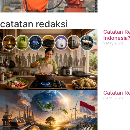
catatan redaksi
Catatan Re
Indonesia
9 May 2026
Catatan Re
8 April 2026