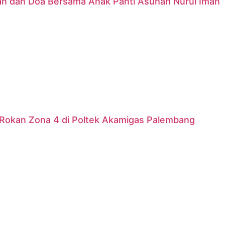
nan dan Doa Bersama Anak Panti Asuhan Nurul Iman
Rokan Zona 4 di Poltek Akamigas Palembang