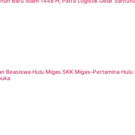
hun Baru Islam 1448 H, Patra Logistik Gelar Santu
an Beasiswa Hulu Migas SKK Migas–Pertamina Hulu 
buka