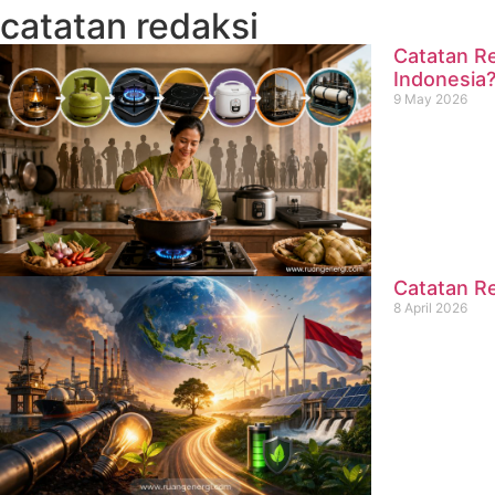
catatan redaksi
Catatan Re
Indonesia
9 May 2026
Catatan Re
8 April 2026