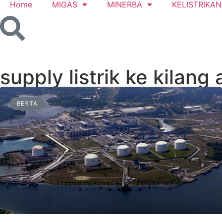
Home
MIGAS
MINERBA
KELISTRIKAN
supply listrik ke kilang
BERITA