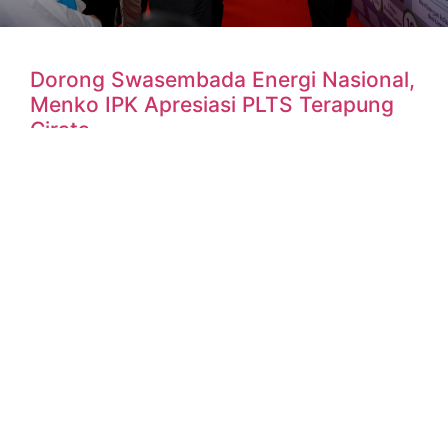
Dorong Swasembada Energi Nasional,
Menko IPK Apresiasi PLTS Terapung
Cirata
Jakarta, Ruangenergi.com – Keberadaan Pembangkit
Listrik Tenaga Surya (PLTS) Terapung Cirata sebagai
pelopor pengoptimalan bendungan dalam menghasilkan
energi bersih mendapatkan apresiasi dari Kementerian
Koordinator Bidang
READ MORE »
8 February 2025
No Comments