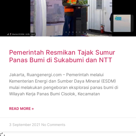
Pemerintah Resmikan Tajak Sumur
Panas Bumi di Sukabumi dan NTT
Jakarta, Ruangenergi.com – Pemerintah melalui
Kementerian Energi dan Sumber Daya Mineral (ESDM)
mulai melakukan pengeboran eksplorasi panas bumi di
Wilayah Kerja Panas Bumi Cisolok, Kecamatan
READ MORE »
3 September 2021
No Comments