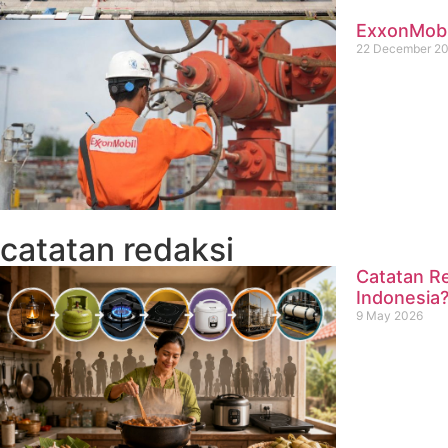
ExxonMobil
22 December 2
catatan redaksi
Catatan Re
Indonesia
9 May 2026