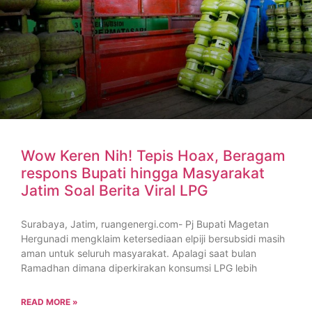
Wow Keren Nih! Tepis Hoax, Beragam
respons Bupati hingga Masyarakat
Jatim Soal Berita Viral LPG
Surabaya, Jatim, ruangenergi.com- Pj Bupati Magetan
Hergunadi mengklaim ketersediaan elpiji bersubsidi masih
aman untuk seluruh masyarakat. Apalagi saat bulan
Ramadhan dimana diperkirakan konsumsi LPG lebih
READ MORE »