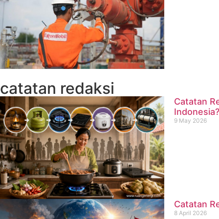
catatan redaksi
Catatan Re
Indonesia
9 May 2026
Catatan Re
8 April 2026