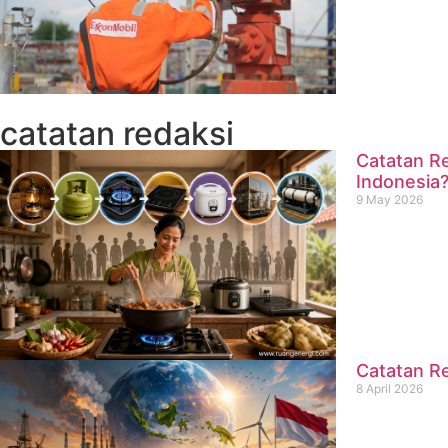
catatan redaksi
Catatan Re
Indonesia
9 May 2026
Catatan Re
8 April 2026