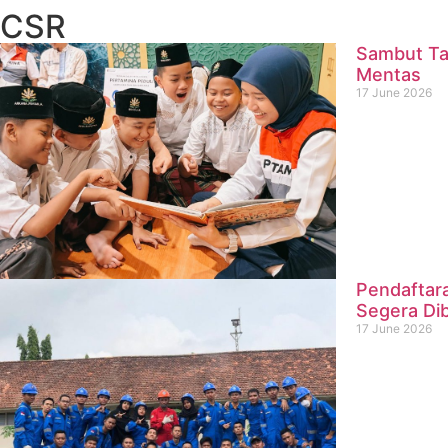
CSR
Sambut Ta
Mentas
17 June 2026
Pendaftar
Segera Di
17 June 2026