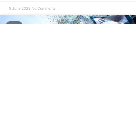
9 June 2023
No Comments
CSR
Mudik Gratis Bersama BUMN, PLN
Berangkatkan 10,000 Pemudik