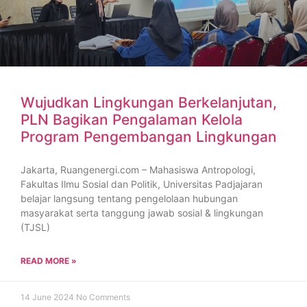
Wujudkan Lingkungan Berkelanjutan,
PLN Bagikan Pengalaman Kelola
Program Pengembangan Lingkungan
Jakarta, Ruangenergi.com – Mahasiswa Antropologi,
Fakultas Ilmu Sosial dan Politik, Universitas Padjajaran
belajar langsung tentang pengelolaan hubungan
masyarakat serta tanggung jawab sosial & lingkungan
(TJSL)
READ MORE »
14 June 2024
No Comments