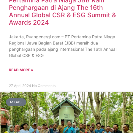
Pertamina Patra Niaga JBB Raih
Penghargaan di Ajang The 16th
Annual Global CSR & ESG Summit &
Awards 2024
Jakarta, Ruangenergi.com – PT Pertamina Patra Niaga
Regional Jawa Bagian Barat (JBB) meraih dua
penghargaan pada ajang internasional The 16th Annual
Global CSR & ESG
READ MORE »
27 April 2024
No Comments
MIGAS