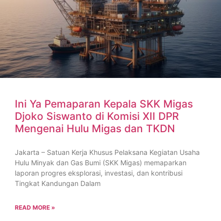
Ini Ya Pemaparan Kepala SKK Migas
Djoko Siswanto di Komisi XII DPR
Mengenai Hulu Migas dan TKDN
Jakarta – Satuan Kerja Khusus Pelaksana Kegiatan Usaha
Hulu Minyak dan Gas Bumi (SKK Migas) memaparkan
laporan progres eksplorasi, investasi, dan kontribusi
Tingkat Kandungan Dalam
READ MORE »