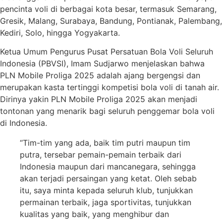
pencinta voli di berbagai kota besar, termasuk Semarang,
Gresik, Malang, Surabaya, Bandung, Pontianak, Palembang,
Kediri, Solo, hingga Yogyakarta.
Ketua Umum Pengurus Pusat Persatuan Bola Voli Seluruh
Indonesia (PBVSI), Imam Sudjarwo menjelaskan bahwa
PLN Mobile Proliga 2025 adalah ajang bergengsi dan
merupakan kasta tertinggi kompetisi bola voli di tanah air.
Dirinya yakin PLN Mobile Proliga 2025 akan menjadi
tontonan yang menarik bagi seluruh penggemar bola voli
di Indonesia.
“Tim-tim yang ada, baik tim putri maupun tim
putra, tersebar pemain-pemain terbaik dari
Indonesia maupun dari mancanegara, sehingga
akan terjadi persaingan yang ketat. Oleh sebab
itu, saya minta kepada seluruh klub, tunjukkan
permainan terbaik, jaga sportivitas, tunjukkan
kualitas yang baik, yang menghibur dan