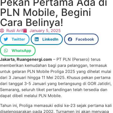
Pekan Pertama Ada di
PLN Mobile, Begini
Cara Belinya!
Rusli Arif
January 5, 2025
Twitter
LinkedIn
Facebook
WhatsApp
Jakarta, Ruangenergi.com
– PT PLN (Persero) terus
memberikan kemudahan bagi para pelanggan, termasuk
untuk gelaran PLN Mobile Proliga 2025 yang dihelat mulai
dari 3 Januari hingga 11 Mei 2025. Khusus pekan pertama
dari tanggal 3-5 Januari yang berlangsung di GOR Jatidiri,
Semarang, seluruh tiket pertandingan telah tersedia dan
dapat dibeli melalui PLN Mobile.
Tahun ini, Proliga memasuki edisi ke-23 sejak pertama kali
diselenggarakan pada 2002. Turnamen ini akan menyapa