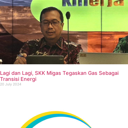
Lagi dan Lagi, SKK Migas Tegaskan Gas Sebagai
Transisi Energi
20 July 2024