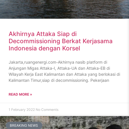
Akhirnya Attaka Siap di
Decommissioning Berkat Kerjasama
Indonesia dengan Korsel
Jakarta,ruangenergi.com-Akhirnya nasib platform di
Anjungan Migas Attaka-I, Attaka-UA dan Attaka-EB di
Wilayah Kerja East Kalimantan dan Attaka yang berlokasi di
Kalimantan Timur,siap di decommissioning. Pekerjaan
READ MORE »
1 February 2022
No Comments
BREAKING NEWS