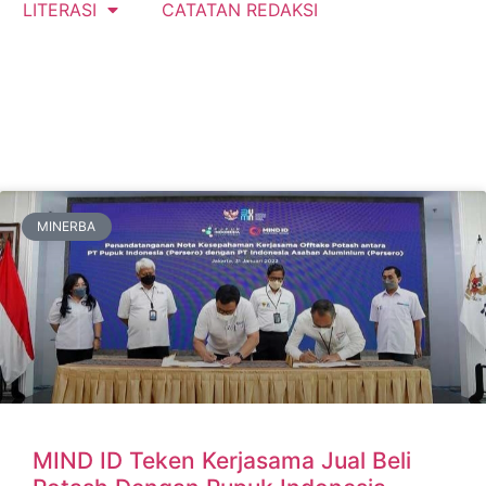
LITERASI
CATATAN REDAKSI
MINERBA
MIND ID Teken Kerjasama Jual Beli