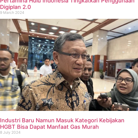
Pertamina Hulu Indonesia Tingkatkan Penggunaan
Digiplan 2.0
9 March 2024
Industri Baru Namun Masuk Kategori Kebijakan
HGBT Bisa Dapat Manfaat Gas Murah
8 July 2024