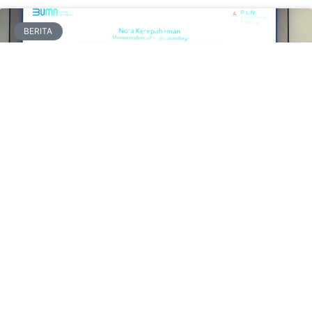
BERITA
Komitmen Capai Bauran EBT 23% di
Tahun 2025, PLN EPI Gandeng
Maharaksa Biru Energi dalam Utilisasai
Biomassa STAB
Jakarta, ruangenergi.com – PT PLN Energi Primer