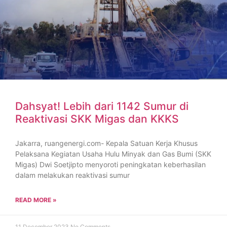
Dahsyat! Lebih dari 1142 Sumur di
Reaktivasi SKK Migas dan KKKS
Jakarra, ruangenergi.com- Kepala Satuan Kerja Khusus
Pelaksana Kegiatan Usaha Hulu Minyak dan Gas Bumi (SKK
Migas) Dwi Soetjipto menyoroti peningkatan keberhasilan
dalam melakukan reaktivasi sumur
READ MORE »
11 December 2023
No Comments