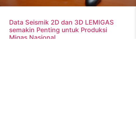
Data Seismik 2D dan 3D LEMIGAS
semakin Penting untuk Produksi
Migas Nasional
Jakarta, ruangenergi.com – Balai Besar Pengujian Minyak
dan Gas Bumi LEMIGAS Direktorat Jenderal Minyak dan
Gas Bumi Kementerian Energi dan Sumber Daya Mineral
(ESDM) memiliki
READ MORE »
27 March 2024
No Comments
BERITA