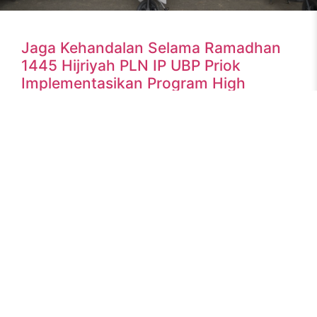
Jaga Kehandalan Selama Ramadhan
1445 Hijriyah PLN IP UBP Priok
Implementasikan Program High
Quality Growth
Jakarta, ruangenergi.com – Direktur Operasi Gas PLN
Indonesia Power melakukan kunjungan ke PLN Indonesia
Power Unit Bisnis Pembangkitan Priok (“UBP Priok”) untuk
melihat implementasi High
READ MORE »
27 March 2024
No Comments
CSR