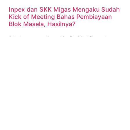
Inpex dan SKK Migas Mengaku Sudah
Kick of Meeting Bahas Pembiayaan
Blok Masela, Hasilnya?
Jakarta, ruangenergi.com- Vice President Corporate
Services INPEX Masela, LTD. Henry Banjarnahor
mengatakan sudah dilakukan kick of meeting pada 20
Maret 2024 bersama dengan tim Satuan Kerja
READ MORE »
27 March 2024
No Comments
KELISTRIKAN