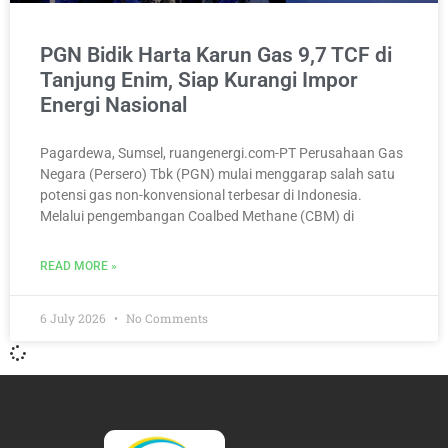
PGN Bidik Harta Karun Gas 9,7 TCF di
Tanjung Enim, Siap Kurangi Impor
Energi Nasional
Pagardewa, Sumsel, ruangenergi.com-PT Perusahaan Gas
Negara (Persero) Tbk (PGN) mulai menggarap salah satu
potensi gas non-konvensional terbesar di Indonesia.
Melalui pengembangan Coalbed Methane (CBM) di
READ MORE »
6 July 2026
No Comments