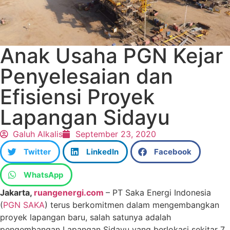
Anak Usaha PGN Kejar
Penyelesaian dan
Efisiensi Proyek
Lapangan Sidayu
Galuh Alkalis
September 23, 2020
Twitter
LinkedIn
Facebook
WhatsApp
Jakarta,
ruangenergi.com
– PT Saka Energi Indonesia
(
PGN SAKA
) terus berkomitmen dalam mengembangkan
proyek lapangan baru, salah satunya adalah
pengembangan Lapangan Sidayu yang berlokasi sekitar 7