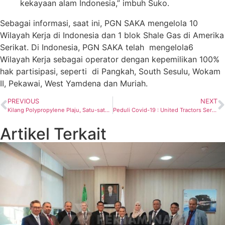
kekayaan alam Indonesia,” imbuh Suko.
Sebagai informasi, saat ini, PGN SAKA mengelola 10
Wilayah Kerja di Indonesia dan 1 blok Shale Gas di Amerika
Serikat. Di Indonesia, PGN SAKA telah mengelola6
Wilayah Kerja sebagai operator dengan kepemilikan 100%
hak partisipasi, seperti di Pangkah, South Sesulu, Wokam
II, Pekawai, West Yamdena dan Muriah.
PREVIOUS
NEXT
Kilang Polypropylene Plaju, Satu-satunya Penghasil Bahan Baku Plastik Milik Pertamina
Peduli Covid-19 : United Tractors Serahkan Bantuan Ventilator Kepada Gubernur Jawa Timur.
Artikel Terkait