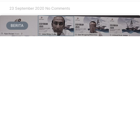
23 September 2020
No Comments
BERITA
SKK Migas dan CEO KKKS Sepakat
Empat Hal
Jakarta,RuangEnergi.com– Satuan Kerja Khusus Pelaksana