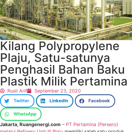
Kilang Polypropylene
Plaju, Satu-satunya
Penghasil Bahan Baku
Plastik Milik Pertamina
Rusli Arif
September 23, 2020
Twitter
LinkedIn
Facebook
WhatsApp
Jakarta, Ruangenergi.com
–
PT Pertamina (Persero)
melalui Refinery Unit III Plaju
memiliki salah satu produk