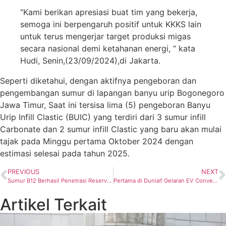
“Kami berikan apresiasi buat tim yang bekerja,
semoga ini berpengaruh positif untuk KKKS lain
untuk terus mengerjar target produksi migas
secara nasional demi ketahanan energi, “ kata
Hudi, Senin,(23/09/2024),di Jakarta.
Seperti diketahui, dengan aktifnya pengeboran dan
pengembangan sumur di lapangan banyu urip Bogonegoro
Jawa Timur, Saat ini tersisa lima (5) pengeboran Banyu
Urip Infill Clastic (BUIC) yang terdiri dari 3 sumur infill
Carbonate dan 2 sumur infill Clastic yang baru akan mulai
tajak pada Minggu pertama Oktober 2024 dengan
estimasi selesai pada tahun 2025.
PREVIOUS
NEXT
Sumur B12 Berhasil Penetrasi Reservoir dengan Facies yang Sangat Baik, Kata SKK Migas
Pertama di Dunia!! Gelaran EV Conversion Race 2024, Kementerian ESDM Tekankan Manfaat Konversi Motlis
Artikel Terkait