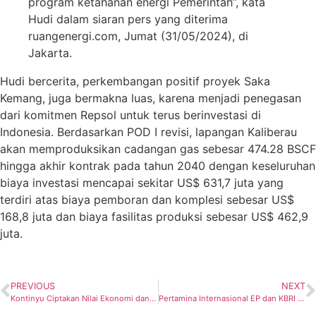
program ketahanan energi Pemerintah”, kata
Hudi dalam siaran pers yang diterima
ruangenergi.com, Jumat (31/05/2024), di
Jakarta.
Hudi bercerita, perkembangan positif proyek Saka
Kemang, juga bermakna luas, karena menjadi penegasan
dari komitmen Repsol untuk terus berinvestasi di
Indonesia. Berdasarkan POD I revisi, lapangan Kaliberau
akan memproduksikan cadangan gas sebesar 474.28 BSCF
hingga akhir kontrak pada tahun 2040 dengan keseluruhan
biaya investasi mencapai sekitar US$ 631,7 juta yang
terdiri atas biaya pemboran dan komplesi sebesar US$
168,8 juta dan biaya fasilitas produksi sebesar US$ 462,9
juta.
PREVIOUS
NEXT
Kontinyu Ciptakan Nilai Ekonomi dan Sosial Berkelanjutan, PLN Nusantara Power Raih 19 Penghargaan TOP CSR
Pertamina Internasional EP dan KBRI di Aljazair Tandatangani Rencana Kontigensi Evakuasi Personel