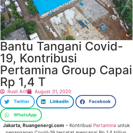
Bantu Tangani Covid-
19, Kontribusi
Pertamina Group Capai
Rp 1,4 T
Rusli Arif
August 31, 2020
Twitter
LinkedIn
Facebook
WhatsApp
Jakarta, Ruangenergi.com
– Kontribusi
Pertamina
untuk
penanganan Covid-19 tercatat mencapai Rp 1,4 triliun.