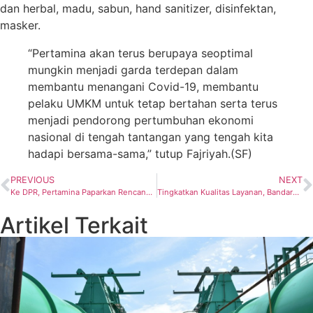
dan herbal, madu, sabun, hand sanitizer, disinfektan,
masker.
“Pertamina akan terus berupaya seoptimal
mungkin menjadi garda terdepan dalam
membantu menangani Covid-19, membantu
pelaku UMKM untuk tetap bertahan serta terus
menjadi pendorong pertumbuhan ekonomi
nasional di tengah tantangan yang tengah kita
hadapi bersama-sama,” tutup Fajriyah.(SF)
PREVIOUS
NEXT
Ke DPR, Pertamina Paparkan Rencana Bangun Kilang hingga Tekan Impor BBM
Tingkatkan Kualitas Layanan, Bandara Internasional Yogyakarta Jadi Pelanggan Premium PLN
Artikel Terkait