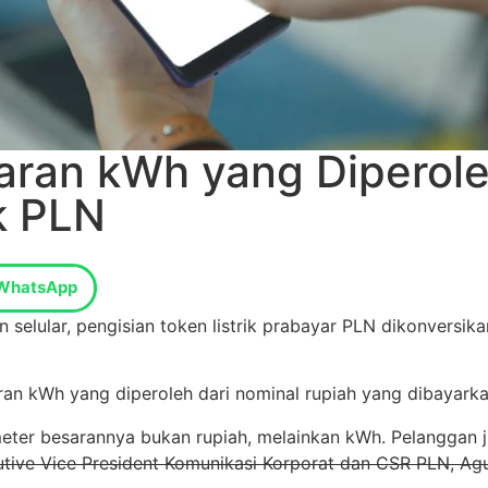
aran kWh yang Diperole
k PLN
WhatsApp
 selular, pengisian token listrik prabayar PLN dikonversi
ran kWh yang diperoleh dari nominal rupiah yang dibayark
eter besarannya bukan rupiah, melainkan kWh. Pelanggan 
tive Vice President Komunikasi Korporat dan CSR PLN, Ag