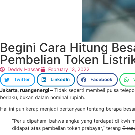
Begini Cara Hitung Bes
Pembelian Token Listri
Deddy Hassan
February 13, 2022
Twitter
LinkedIn
Facebook
Jakarta, ruangenergi –
Tidak seperti membeli pulsa telepon
berlaku, bukan dalam nominal rupiah.
Hal ini pun kerap menjadi pertanyaan tentang berapa besa
“Perlu dipahami bahwa angka yang terdapat di kwh m
didapat atas pembelian token prabayar,” terang
Execu