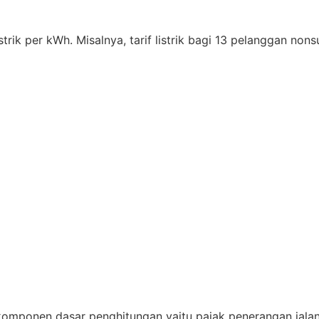
ik per kWh. Misalnya, tarif listrik bagi 13 pelanggan nonsub
di komponen dasar penghitungan yaitu pajak penerangan jala