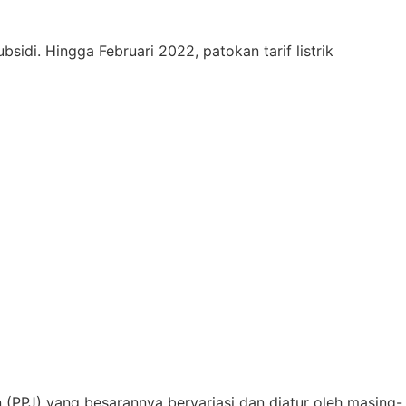
sidi. Hingga Februari 2022, patokan tarif listrik
n (PPJ) yang besarannya bervariasi dan diatur oleh masing-