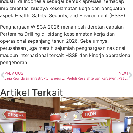
industri di Indonesia sebagai bentuk apresiasi terhadap
implementasi budaya keselamatan kerja dan penguatan
aspek Health, Safety, Security, and Environment (HSSE).
Penghargaan WISCA 2026 menambah deretan capaian
Pertamina Drilling di bidang keselamatan kerja dan
operasional sepanjang tahun 2026. Sebelumnya,
perusahaan juga meraih sejumlah penghargaan nasional
maupun internasional terkait HSSE dan kinerja operasional
pengeboran.
PREVIOUS
NEXT
Jaga Keandalan Infrastruktur Energi Nasional, Pertagas Perkuat Budaya K3 Berkelas Dunia
Peduli Kesejahteraan Karyawan, Petrcohina Terima Penghargaan Perusahaan Paling Responsif.
Artikel Terkait