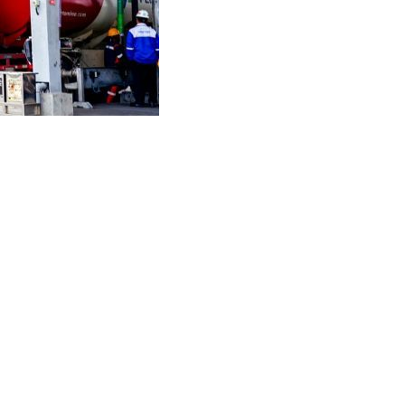
t Amankan Penyaluran
mitmennya dalam memastikan penyaluran Bahan Bakar
wakilan Rakyat Republik Indonesia (DPR RI) di Daerah