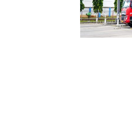
BPH Migas: Digitalisa
BBM Subsidi Nasional
Godang
July 21, 2025
Twitter
LinkedIn
Facebook
Yogyakarta, Jawa Tengah, ruangenergi.com–
Badan Pengat
Minyak (BBM) subsidi dan kompensasi semakin tepat sasar
Hal ini disampaikan oleh Kepala BPH Migas, Erika Retnowa
Istimewa Yogyakarta.