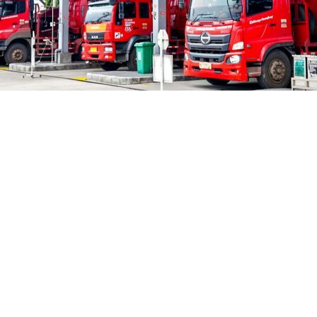
si dan Pengawasan Keta
WhatsApp
ur Hilir Minyak dan Gas Bumi (BPH Migas)
mempertegas ko
an.
ti, dalam Kunjungan Spesifik bersama Komisi XII Dewan Per