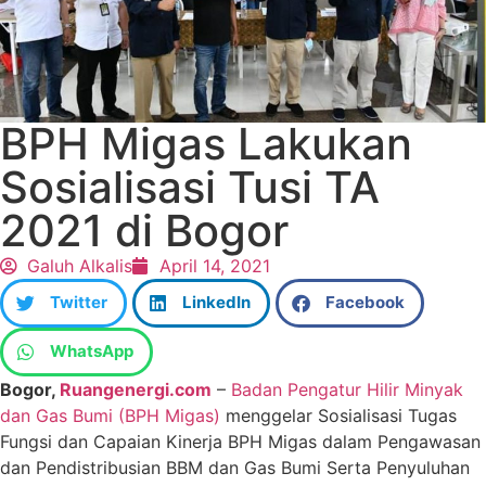
BPH Migas Lakukan
Sosialisasi Tusi TA
2021 di Bogor
Galuh Alkalis
April 14, 2021
Twitter
LinkedIn
Facebook
WhatsApp
Bogor,
Ruangenergi.com
–
Badan Pengatur Hilir Minyak
dan Gas Bumi (BPH Migas)
menggelar Sosialisasi Tugas
Fungsi dan Capaian Kinerja BPH Migas dalam Pengawasan
dan Pendistribusian BBM dan Gas Bumi Serta Penyuluhan