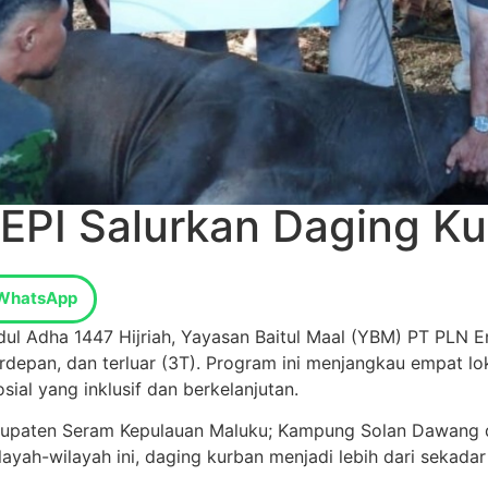
EPI Salurkan Daging Ku
WhatsApp
 Adha 1447 Hijriah, Yayasan Baitul Maal (YBM) PT PLN En
erdepan, dan terluar (3T). Program ini menjangkau empat l
al yang inklusif dan berkelanjutan.
abupaten Seram Kepulauan Maluku; Kampung Solan Dawang d
 wilayah-wilayah ini, daging kurban menjadi lebih dari sek