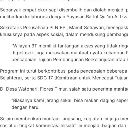
Sebanyak empat ekor sapi disembelih dan diolah menjadi pa
melibatkan kolaborasi dengan Yayasan Baitul Qur’an Al Iz
Sekretaris Perusahaan PLN EPI, Mamit Setiawan, menegask
khususnya pada aspek sosial, dalam mendukung pembangu
“Wilayah 3T memiliki tantangan akses yang tidak ri
di pelosok juga merasakan manfaat nyata kehadiran P
pencapaian Tujuan Pembangunan Berkelanjutan atau S
Program ini turut berkontribusi pada pencapaian beberapa
Sejahtera), serta SDG 17 (Kemitraan untuk Mencapai Tujua
Di Desa Watohari, Flores Timur, salah satu penerima manf
“Biasanya kami jarang sekali bisa makan daging seper
dengan haru.
Selain memberikan manfaat langsung, kegiatan ini juga me
sosial di tingkat komunitas. Inisiatif ini menjadi bagian