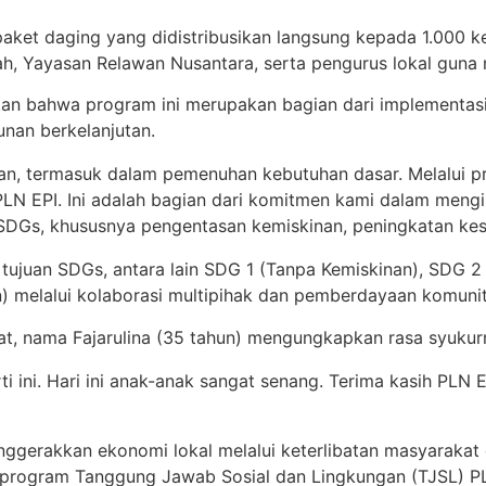
ket daging yang didistribusikan langsung kepada 1.000 kep
zah, Yayasan Relawan Nusantara, serta pengurus lokal guna
an bahwa program ini merupakan bagian dari implementasi
nan berkelanjutan.
ngan, termasuk dalam pemenuhan kebutuhan dasar. Melalui 
LN EPI. Ini adalah bagian dari komitmen kami dalam mengi
DGs, khususnya pengentasan kemiskinan, peningkatan kesej
 tujuan SDGs, antara lain SDG 1 (Tanpa Kemiskinan), SDG 
n) melalui kolaborasi multipihak dan pemberdayaan komunit
aat, nama Fajarulina (35 tahun) mengungkapkan rasa syukur
ti ini. Hari ini anak-anak sangat senang. Terima kasih PLN
nggerakkan ekonomi lokal melalui keterlibatan masyarakat 
 dari program Tanggung Jawab Sosial dan Lingkungan (TJSL)