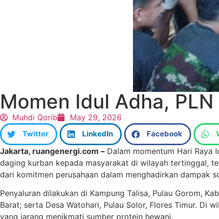
Momen Idul Adha, PLN 
Muhdi Qorib
May 29, 2026
Twitter
LinkedIn
Facebook
Jakarta, ruangenergi.com –
Dalam momentum Hari Raya Idul
daging kurban kepada masyarakat di wilayah tertinggal, t
dari komitmen perusahaan dalam menghadirkan dampak sosi
Penyaluran dilakukan di Kampung Talisa, Pulau Gorom, K
Barat; serta Desa Watohari, Pulau Solor, Flores Timur. Di
yang jarang menikmati sumber protein hewani.